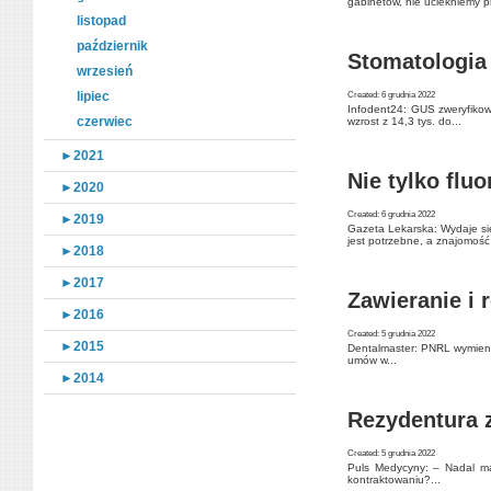
gabinetów, nie uciekniemy pr
listopad
październik
Stomatologia
wrzesień
lipiec
Created: 6 grudnia 2022
Infodent24: GUS zweryfikowa
czerwiec
wzrost z 14,3 tys. do...
►
2021
Nie tylko fluo
►
2020
Created: 6 grudnia 2022
►
2019
Gazeta Lekarska: Wydaje się,
jest potrzebne, a znajomość 
►
2018
►
2017
Zawieranie i 
►
2016
Created: 5 grudnia 2022
►
2015
Dentalmaster: PNRL wymienił
umów w...
►
2014
Rezydentura z
Created: 5 grudnia 2022
Puls Medycyny: – Nadal mam
kontraktowaniu?...