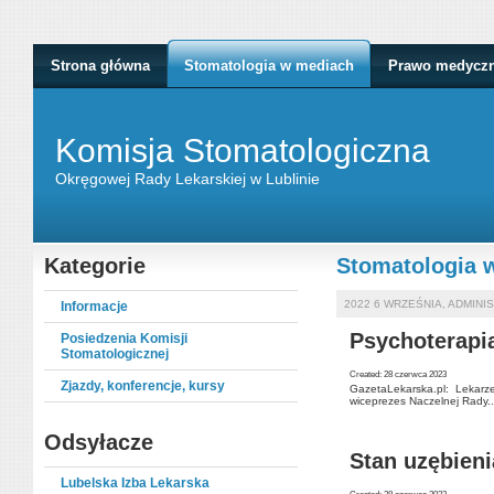
Strona główna
Stomatologia w mediach
Prawo medycz
Komisja Stomatologiczna
Okręgowej Rady Lekarskiej w Lublinie
Kategorie
Stomatologia 
2022 6 WRZEŚNIA, ADMINIS
Informacje
Psychoterapia
Posiedzenia Komisji
Stomatologicznej
Created: 28 czerwca 2023
Zjazdy, konferencje, kursy
GazetaLekarska.pl: Lekarz
wiceprezes Naczelnej Rady..
Odsyłacze
Stan uzębien
Lubelska Izba Lekarska