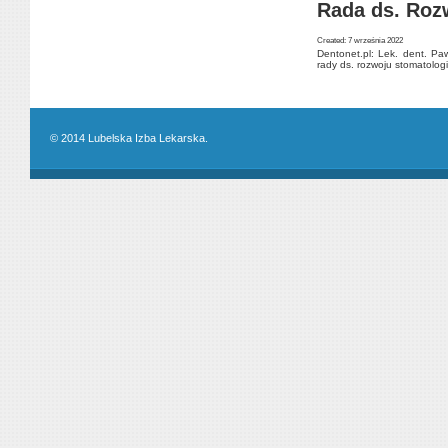
Rada ds. Roz
Created: 7 września 2022
Dentonet.pl: Lek. dent. Pa
rady ds. rozwoju stomatologii
© 2014 Lubelska Izba Lekarska.