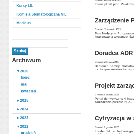
Created: 28 czerwca 2023
Interia.pl: 98 proc. Polaków
Kursy LIL
Komisja Stomatologiczna NIL
Zarządzenie 
Medicus
Created: 11 kwietnia 2023
Puls Medycyny: Po opracow
finansowania wybranych świ
Doradca ADR
Archiwum
Created: 23 marca 2023
Dentonet: Komisja stomatol
ds. bezpieczeństwa transpor
▼
2026
lipiec
maj
Projekt zarzą
kwiecień
Created: 6 grudnia 2022
Portal dentystyczny: 4 lis
►
2025
zarządzenia prezesa NFZ...
►
2024
Cyfryzacja w 
►
2023
▼
2022
Created: 6 grudnia 2022
Infodent24: – Technologia
grudzień