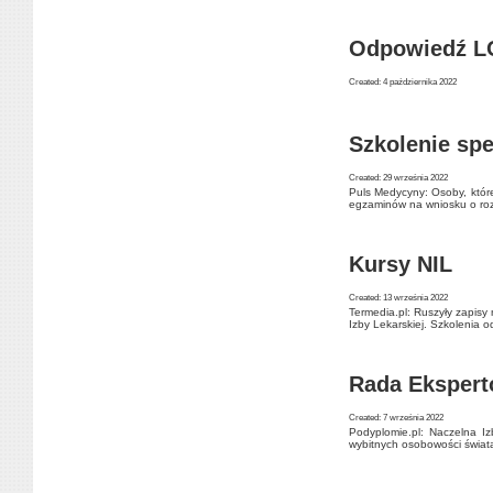
Odpowiedź 
Created: 4 października 2022
Szkolenie spe
Created: 29 września 2022
Puls Medycyny: Osoby, które
egzaminów na wniosku o roz
Kursy NIL
Created: 13 września 2022
Termedia.pl: Ruszyły zapis
Izby Lekarskiej. Szkolenia 
Rada Ekspert
Created: 7 września 2022
Podyplomie.pl: Naczelna I
wybitnych osobowości świat