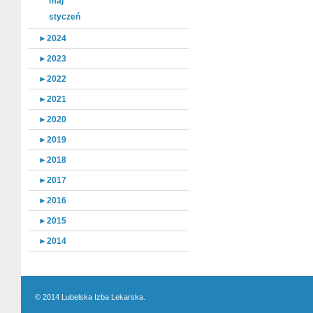
maj
styczeń
►
2024
►
2023
►
2022
►
2021
►
2020
►
2019
►
2018
►
2017
►
2016
►
2015
►
2014
© 2014 Lubelska Izba Lekarska.