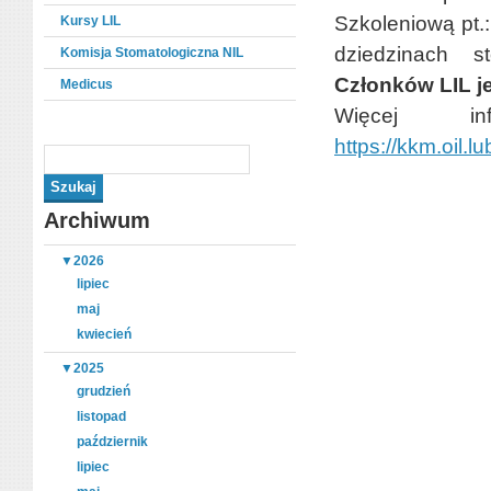
Szkoleniową pt.
Kursy LIL
dziedzinach sto
Komisja Stomatologiczna NIL
Członków LIL je
Medicus
Więcej inf
https://kkm.oil.lu
Archiwum
▼
2026
lipiec
maj
kwiecień
▼
2025
grudzień
listopad
październik
lipiec