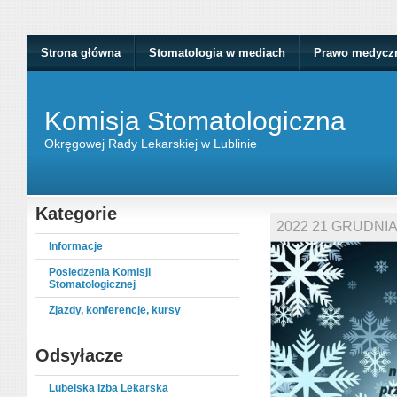
Strona główna
Stomatologia w mediach
Prawo medycz
Komisja Stomatologiczna
Okręgowej Rady Lekarskiej w Lublinie
Kategorie
2022 21 GRUDNI
Informacje
Posiedzenia Komisji
Stomatologicznej
Zjazdy, konferencje, kursy
Odsyłacze
Lubelska Izba Lekarska