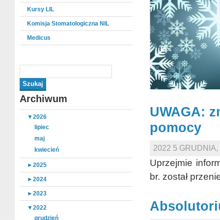
Kursy LIL
Komisja Stomatologiczna NIL
Medicus
Archiwum
UWAGA: zm
▼
2026
pomocy
lipiec
maj
2022 5 GRUDNIA
kwiecień
Uprzejmie infor
►
2025
br. został przen
►
2024
►
2023
Absolutor
▼
2022
grudzień