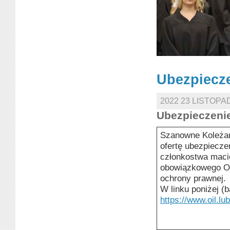
Ubezpiecze
2022 23 LISTOP
Ubezpieczenie
Szanowne Koleżan
ofertę ubezpiecz
członkostwa maci
obowiązkowego OC
ochrony prawnej.
W linku poniżej (b
https://www.oil.lu