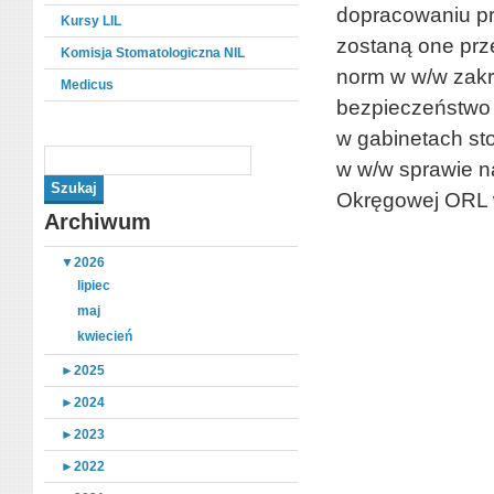
dopracowaniu pr
Kursy LIL
zostaną one prz
Komisja Stomatologiczna NIL
norm w w/w zakr
Medicus
bezpieczeństwo 
w gabinetach st
w w/w sprawie na
Okręgowej ORL w
Archiwum
▼
2026
lipiec
maj
kwiecień
►
2025
►
2024
►
2023
►
2022