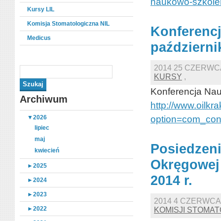
naukowo-szkolen
Kursy LIL
Komisja Stomatologiczna NIL
Konferencj
Medicus
październi
2014 25 CZERWC
KURSY
,
Konferencja Nau
Archiwum
http://www.oilkr
▼
2026
option=com_con
lipiec
maj
Posiedzeni
kwiecień
Okręgowej 
►
2025
2014 r.
►
2024
►
2023
2014 4 CZERWCA
►
2022
KOMISJI STOMA