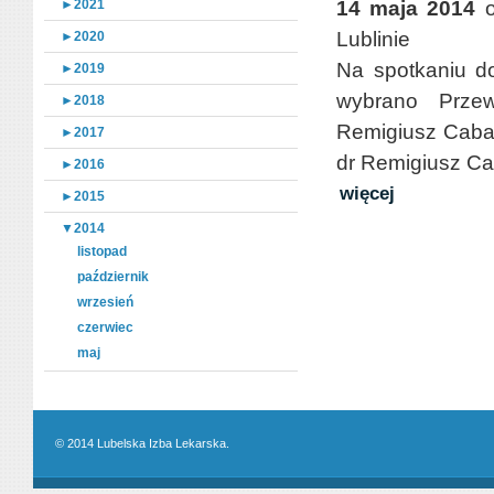
►
2021
14 maja 2014
o
Lublinie
►
2020
Na spotkaniu d
►
2019
wybrano Przew
►
2018
Remigiusz Caba
►
2017
dr Remigiusz Ca
►
2016
więcej
►
2015
▼
2014
listopad
październik
wrzesień
czerwiec
maj
© 2014 Lubelska Izba Lekarska.