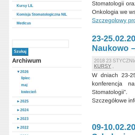
Stomatologii or
Kursy LIL
Onkologia we ws
Komisja Stomatologiczna NIL
Szczegolowy pr
Medicus
23-25.02.2
Naukowo –
Archiwum
2018 23 STYCZN
KURSY
,
▼
2026
W dniach 23-25
lipiec
konferencja n
maj
Stomatologii”.
kwiecień
Szczegółowe inf
►
2025
►
2024
►
2023
09-10.02.2
►
2022