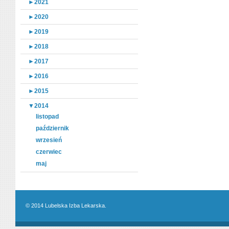
►
2021
►
2020
►
2019
►
2018
►
2017
►
2016
►
2015
▼
2014
listopad
październik
wrzesień
czerwiec
maj
© 2014 Lubelska Izba Lekarska.