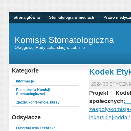
Strona główna
Stomatologia w mediach
Prawo medycz
Komisja Stomatologiczna
Okręgowej Rady Lekarskiej w Lublinie
Kategorie
Kodek Etyk
Informacje
2024 30 STYCZN
Posiedzenia Komisji
Projekt Kode
Stomatologicznej
społecznych
Zjazdy, konferencje, kursy
zespoly/komisja-
Odsyłacze
lekarskiej-oddan
Lubelska Izba Lekarska